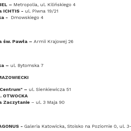
BEL
–
Metropolia, ul. Kilińskiego 4
a ICHTIS -
ul. Piwna 19/21
ka -
Dmowskiego 4
ia św. Pawła –
Armii Krajowej 26
ka
–
ul. Bytomska 7
MAZOWIECKI
"Centrum"
–
ul. Sienkiewicza 51
k. OTWOCKA
ia Zaczytanie
– ul. 3 Maja 90
RAGONUS -
Galeria Katowicka, Stoisko na Poziomie 0, ul. 3