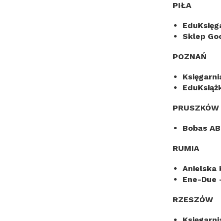
PIŁA
EduKsięg
Sklep Go
POZNAŃ
Księgarni
EduKsiąż
PRUSZKÓW
Bobas AB
RUMIA
Anielska 
Ene-Due 
RZESZÓW
Księgarn