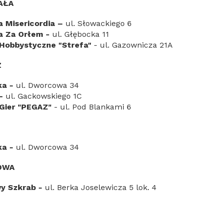
AŁA
a Misericordia
–
ul. Słowackiego 6
ia Za Orłem -
ul. Głębocka 11
Hobbystyczne "Strefa"
- ul. Gazownicza 21A
Z
ka -
ul. Dworcowa 34
 -
ul. Gackowskiego 1C
Gier "PEGAZ"
- ul. Pod Blankami 6
ka -
ul. Dworcowa 34
OWA
wy Szkrab -
ul. Berka Joselewicza 5 lok. 4