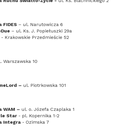
a Ruchu Światło-Życie -
ul. Ks. Blachnickiego 2
a FIDES
– ul. Narutowicza 6
eDue
– ul. Ks. J. Popiełuszki 29a
d
- Krakowskie Przedmieście 52
l. Warszawska 10
ameLord –
ul. Piotrkowska 101
ia WAM –
ul. o. Józefa Czaplaka 1
tle Star
- pl. Kopernika 1-2
a Integra
- Ozimska 7