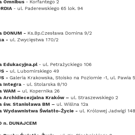
ia Omnibus
- Korfantego 2
ORDIA
- ul. Paderewskiego 65 lok. 94
ia DONUM -
Ks.Bp.Czesława Domina 9/2
ka -
ul. Zwycięstwa 170/2
a Edukacyjna.pl
- ul. Petrażyckiego 106
S -
ul. Lubomirskiego 49
S -
Galeria Krakowska, Stoisko na Poziomie -1, ul. Pawia 
a Integra
- ul. Stolarska 8/10
ia WAM
–
ul. Kopernika 26
a Archidiecezjalna Kraków –
ul. Straszewskiego 2
ia św. Stanisława BM –
ul. Wiślna 12a
ia Wydawnistwa Światło-Życie -
ul. Królowej Jadwigi 14
O n. DUNAJCEM