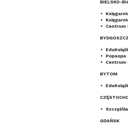
BIELSKO-BI
Księgarni
Księgarn
Centrum 
BYDGOSZC
EduKsiąż
Popaopa
Centrum 
BYTOM
EduKsiąż
CZĘSTOCH
Szczęśli
GDAŃSK