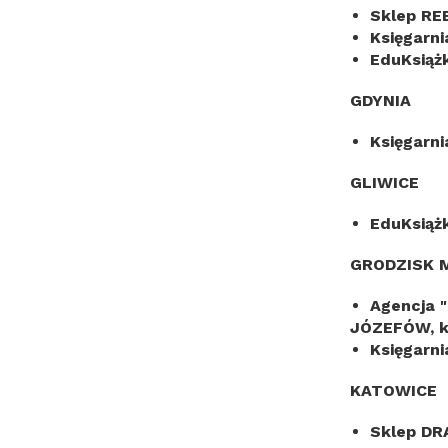
Sklep RE
Księgarni
EduKsiąż
GDYNIA
Księgarn
GLIWICE
EduKsiąż
GRODZISK 
Agencja 
JÓZEFÓW, 
Księgarn
KATOWICE
Sklep D