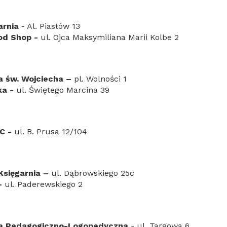
arnia
- Al. Piastów 13
od Shop -
ul. Ojca Maksymiliana Marii Kolbe 2
a św. Wojciecha –
pl. Wolności 1
ka -
ul. Świętego Marcina 39
C -
ul. B. Prusa 12/104
Księgarnia –
ul. Dąbrowskiego 25c
-
ul. Paderewskiego 2
ia Pedagogiczno-Logopedyczna
- ul. Targowa 6