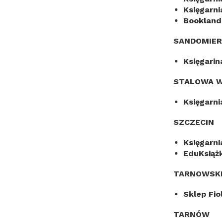
Księgarni
Bookland
SANDOMIER
Księgari
STALOWA 
Księgarn
SZCZECIN
Księgarn
EduKsiąż
TARNOWSKI
Sklep Fi
TARNÓW