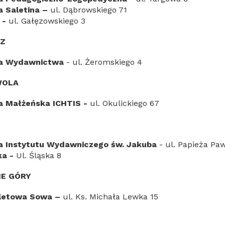
a Saletina –
ul. Dąbrowskiego 71
 -
ul. Gałęzowskiego 3
Z
na Wydawnictwa
- ul. Żeromskiego 4
WOLA
ia Małżeńska ICHTIS -
ul. Okulickiego 67
ia Instytutu Wydawniczego św. Jakuba
- ul. Papieża Paw
ka -
Ul. Śląska 8
E GÓRY
oletowa Sowa –
ul. Ks. Michała Lewka 15